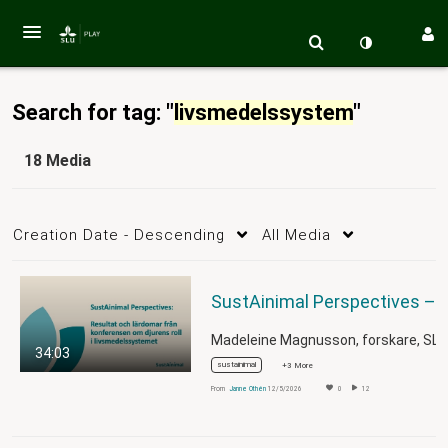
Search for tag: "
livsmedelssystem
"
18 Media
Creation Date - Descending
All Media
SustAinimal Perspectives – Resultat och lärdomar från k
34:03
sustainimal
+3 More
From
Janne Othén
12/5/2026
0
12