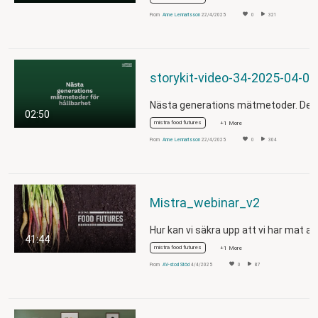
From
Anne Lennartsson
22/4/2025
0
321
storyk
Nästa generations mätmetoder. De
02:50
mistra food futures
+1 More
From
Anne Lennartsson
22/4/2025
0
304
Mistra_webinar_v2
Hur kan vi säkra upp att vi har mat at
41:44
mistra food futures
+1 More
From
AV-stod Stöd
4/4/2025
0
87