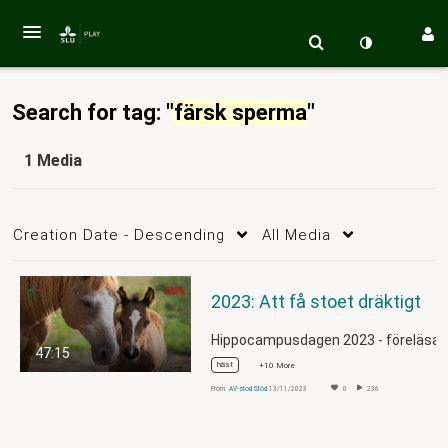
Search for tag: "
färsk sperma
"
1 Media
Creation Date - Descending
All Media
2023: Att få stoet dräktigt
Hippocampusdagen 2023 - föreläsare 
47:15
häst
+10 More
From
AV-stod Stöd
13/11/2023
0
236