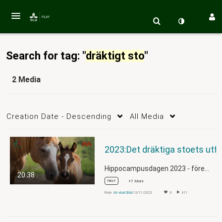
Search for tag: "
dräktigt sto
"
2 Media
Creation Date - Descending
All Media
Hippocampusdagen 2023 - föreläsare…
20:38
häst
+7 More
From
AV-stod Stöd
13/11/2023
0
611