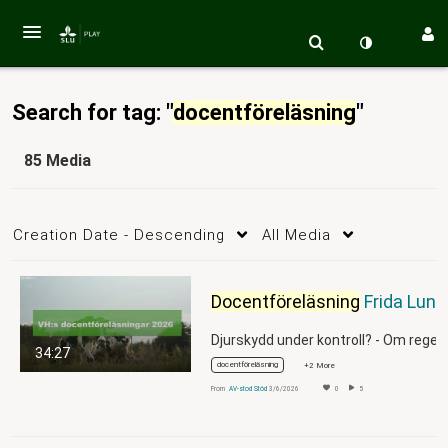
Search for tag: "
docentföreläsning
"
85 Media
Creation Date - Descending
All Media
Docentföreläsning
Frida Lundmark Hedman
34:27
docentföreläsning
+2 More
From
AV-stod Stöd
3/6/2026
0
5