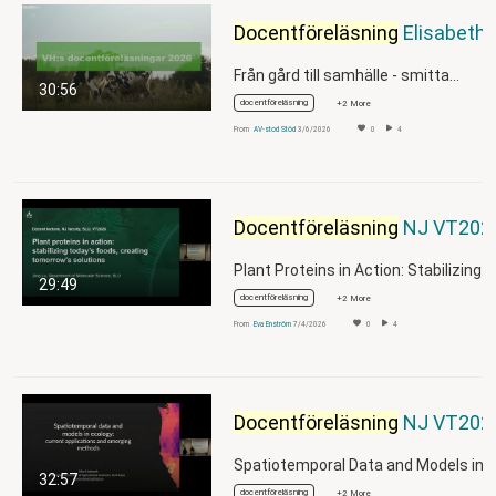
Docentföreläsning
Elisabeth Rajala
Från gård till samhälle - smitta…
30:56
docentföreläsning
+2 More
From
AV-stod Stöd
3/6/2026
0
4
Docentföreläsning
NJ VT2026 Jing Lu
Plant Proteins in Action: Stabilizing…
29:49
docentföreläsning
+2 More
From
Eva Enström
7/4/2026
0
4
Docentföreläsning
NJ VT2026 Max Lindmark
32:57
docentföreläsning
+2 More