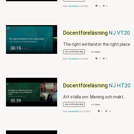
From
Eva Enström
2/4/2026
0
4
Docentföreläsning
NJ VT2026 - Pia Geranmayeh
30:19
docentföreläsning
+2 More
From
Eva Enström
2/4/2026
0
4
Docentföreläsning
NJ HT2025-Sara Holmgren
Att ställa om: Mening och makt…
35:39
docentföreläsning
+2 More
From
Eva Enström
16/10/2025
0
18