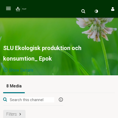
SLU Ekologisk produktion och
konsumtion_ Epok
Show Details
Public, Restricted
8 Media
SLU
8
Media
6
Members
Managers
Ekologisk produktion och konsumtion (Epok) vid Sveriges
lantbruksuniversitet arbetar med kunskapsförmedling och
Filters
kommunikation samt initiering och samordning av forskning