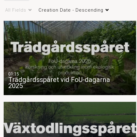
och utbildning om ekologiskt lantbruk och ekologisk mat.
All Fields
Creation Date - Descending
ekologiskt
ekologisk mat
organic food
epok
01:15
Trädgårdsspåret vid FoU-dagarna
2025