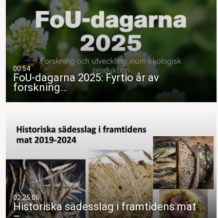
00:54
FoU-dagarna 2025: Fyrtio år av
forskning…
02:25:06
Historiska sädesslag i framtidens mat
–…