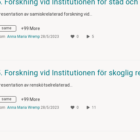
resentation av samiskrelaterad forskning vid…
same
+99 More
rom
Anna Maria Wremp
28/5/2023
0
5
resentation av renskötselrelaterad…
same
+99 More
rom
Anna Maria Wremp
28/5/2023
0
11