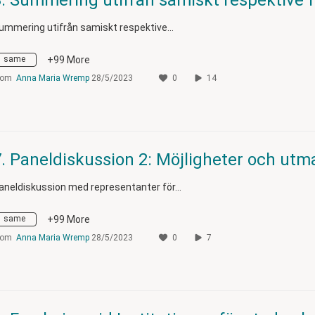
ummering utifrån samiskt respektive…
same
+99 More
rom
Anna Maria Wremp
28/5/2023
0
14
aneldiskussion med representanter för…
same
+99 More
rom
Anna Maria Wremp
28/5/2023
0
7