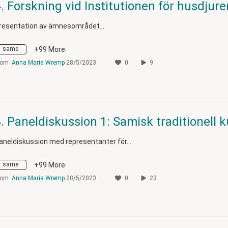
resentation av ämnesområdet…
same
+99 More
rom
Anna Maria Wremp
28/5/2023
0
9
aneldiskussion med representanter för…
same
+99 More
rom
Anna Maria Wremp
28/5/2023
0
23