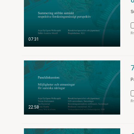
S
F
07:31
P
F
22:58