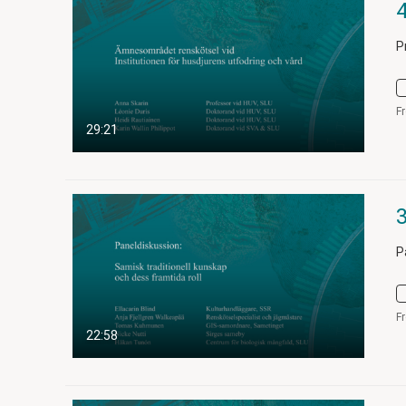
P
F
29:21
P
F
22:58