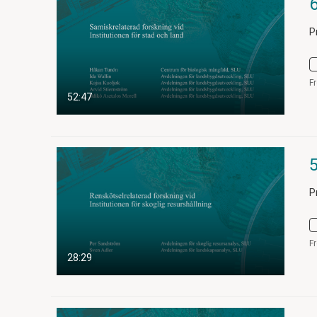
P
F
52:47
P
F
28:29