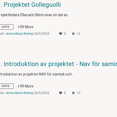
. Projektet Golleguolli
rojektledare Ellacarin Blind visar en del av…
same
+99 More
rom
Anna Maria Wremp
28/5/2023
0
16
ntroduktion av projektet NAV för samisk och…
same
+99 More
rom
Anna Maria Wremp
28/5/2023
0
19