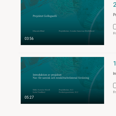
2
P
F
03:56
I
F
05:27