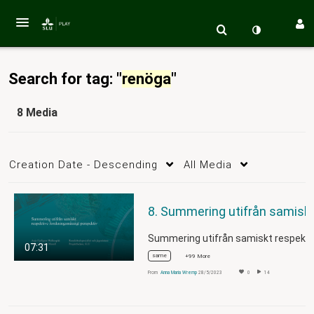
Search for tag: "
renöga
"
8 Media
Creation Date - Descending
All Media
8. Summering utifrån samiskt
07:31
same
+99 More
From
Anna Maria Wremp
28/5/2023
0
14