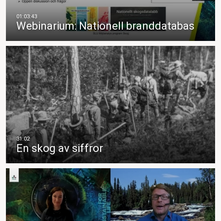
Webinarium: Nationell branddatabas
En skog av siffror