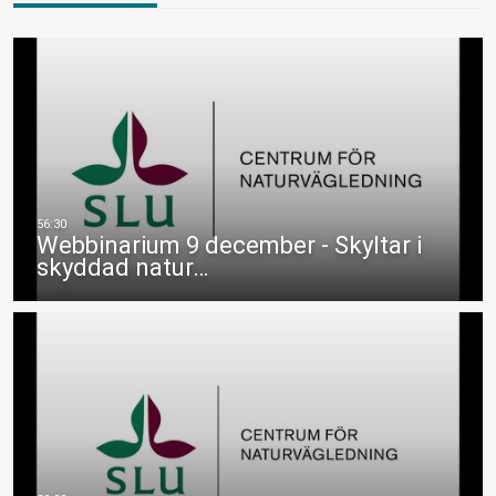
Webbinarium 9 december - Skyltar i
skyddad natur…