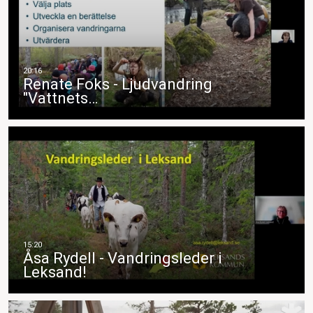
Renate Foks - Ljudvandring
"Vattnets…
Åsa Rydell - Vandringsleder i
Leksand!