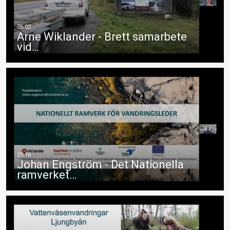
Arne Wiklander - Brett samarbete
vid…
Johan Engström - Det Nationella
ramverket…