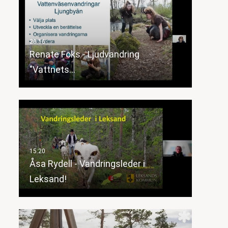
Renate Foks - Ljudvandring
"Vattnets…
Åsa Rydell - Vandringsleder i
Leksand!