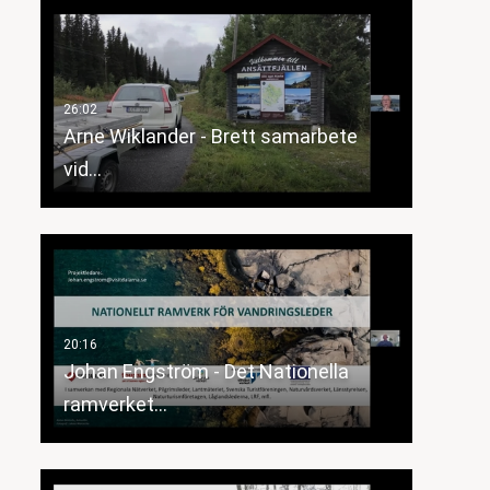
Arne Wiklander - Brett samarbete
vid…
Johan Engström - Det Nationella
ramverket…