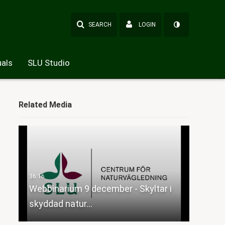
SEARCH
LOGIN
als
SLU Studio
Related Media
Webbinarium 9 december - Skyltar i
skyddad natur…