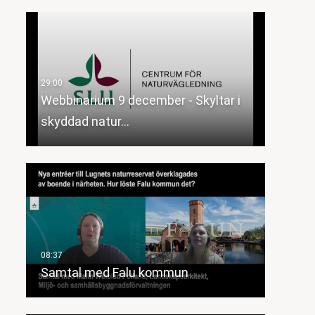
Webbinarium 9 december - Skyltar i
skyddad natur…
Samtal med Falu kommun