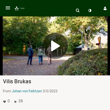
Vilis Brukas
From
Johan von Feilitzen
3/5/2023
0
38