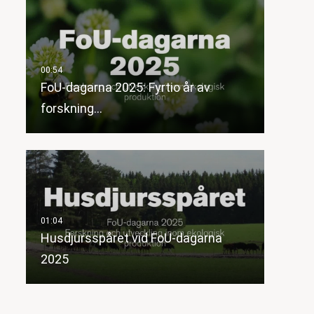
FoU-dagarna 2025: Fyrtio år av
forskning…
Husdjursspåret vid FoU-dagarna
2025