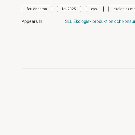
fou-dagarna
fou2025
epok
ekologisk m
Appears In
SLU Ekologisk produktion och kons