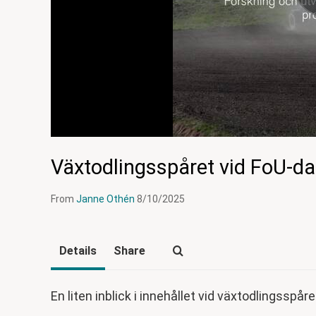
Växtodlingsspåret vid FoU-d
From
Janne Othén
8/10/2025
Details
Share
En liten inblick i innehållet vid växtodlingss