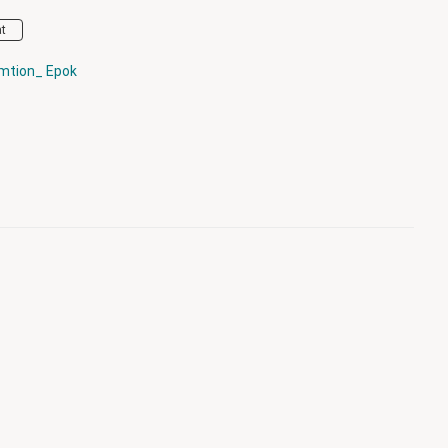
at
umtion_ Epok