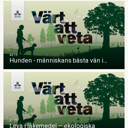
Hunden - människans bästa vän i…
Leva i läkemedel – ekologiska