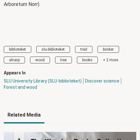
Arboretum Norr)
biblioteket
slu-biblioteket
träd
böcker
alnarp
wood
tree
books
+ 2 more
Appears In
SLU University Library (SLU-biblioteket)
Discover science
Forest and wood
Related Media