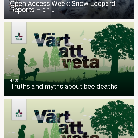
Open Access Week: Snow Leopard
Reports – an…
Truths and myths about bee deaths