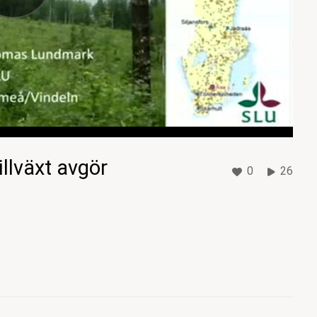
llväxt avgör
0
26