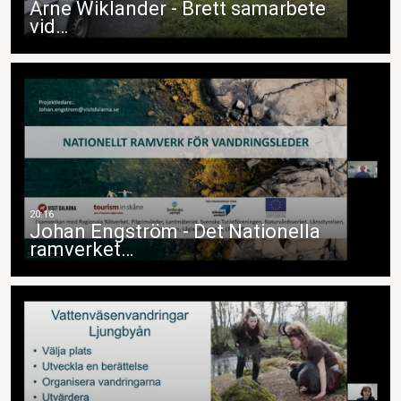
Arne Wiklander - Brett samarbete
vid…
Johan Engström - Det Nationella
ramverket…