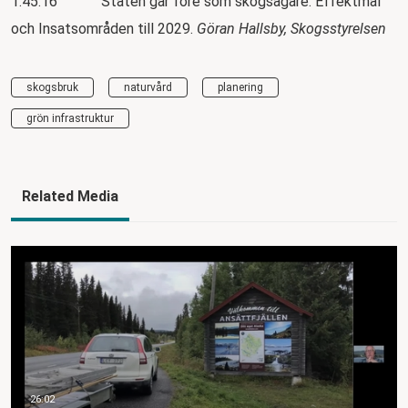
1:45:16 Staten går före som skogsägare. Effektmål
och Insatsområden till 2029.
Göran Hallsby, Skogsstyrelsen
skogsbruk
naturvård
planering
grön infrastruktur
Related Media