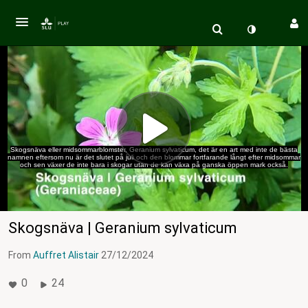
Skogsnäva eller midsommarblomster, Geranium sylvaticum, det är en art med inte de bästa
namnen eftersom nu är det slutet på juli och den blommar fortfarande långt efter midsommar
och sen växer de inte bara i skogar utan de kan växa på ganska öppen mark också.
Skogsnäva | Geranium sylvaticum
From
Auffret Alistair
27/12/2024
0
24