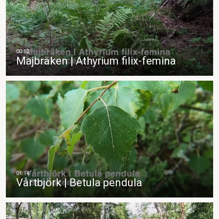
Majbräken | Athyrium filix-femina
Vårtbjörk | Betula pendula