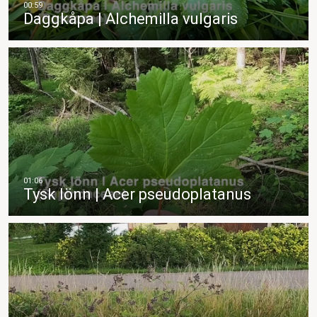
Daggkåpa | Alchemilla vulgaris
Tysk lönn | Acer pseudoplatanus