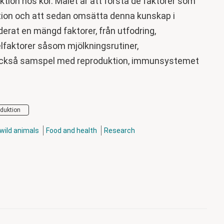
ion hos kor. Målet är att förstå de faktorer som
ion och att sedan omsätta denna kunskap i
derat en mängd faktorer, från utfodring,
lfaktorer såsom mjölkningsrutiner,
 också samspel med reproduktion, immunsystemet
oduktion
wild animals
Food and health
Research