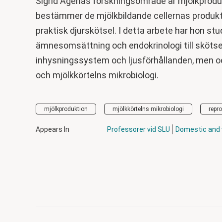
Sigrid Agenäs forskningsområde är mjölkprodukt
bestämmer de mjölkbildande cellernas produkt
praktisk djurskötsel. I detta arbete har hon stu
ämnesomsättning och endokrinologi till skötse
inhysningssystem och ljusförhållanden, men
och mjölkkörtelns mikrobiologi.
mjölkproduktion
mjölkkörtelns mikrobiologi
repr
Appears In
Professorer vid SLU
Domestic and 