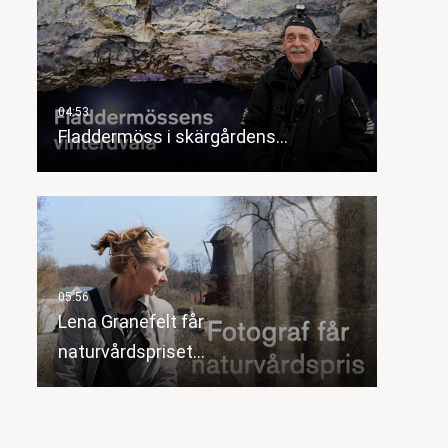
Fladdermöss i skärgårdens…
Lena Granefelt får
naturvårdspriset…