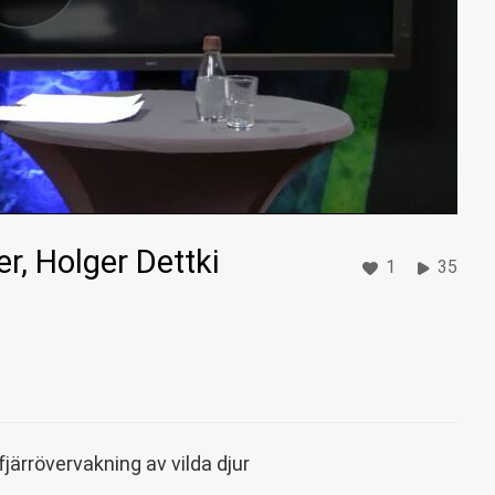
r, Holger Dettki
1
35
järrövervakning av vilda djur