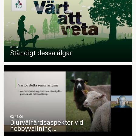
Ständigt dessa älgar
Djurvälfärdsaspekter vid
hobbyvallning…