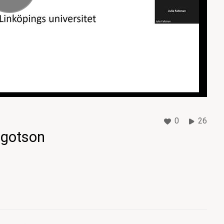
0
26
lgotson