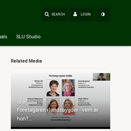
SEARCH
LOGIN
als
SLU Studio
Related Media
Företagaren i landsbygder - vem är
hon?…