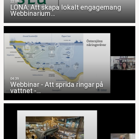
LONA: Att skapa lokalt engagemang
Webbinarium…
Webbinar - Att sprida ringar på
vattnet -…