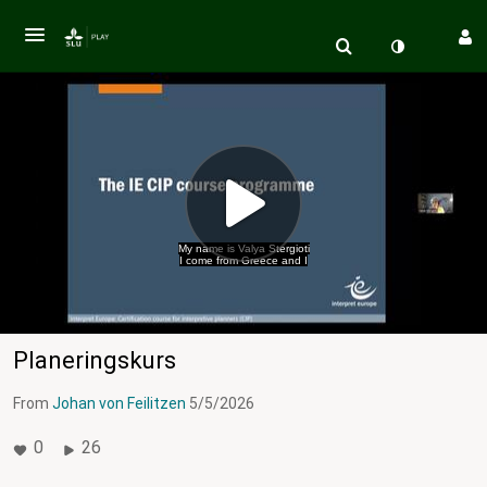
My name is Valya Stergioti
I come from Greece and I
Planeringskurs
From
Johan von Feilitzen
5/5/2026
0
26