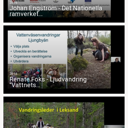
Johan Engström - Det Nationella
ramverket…
Renate Foks - Ljudvandring
"Vattnets…