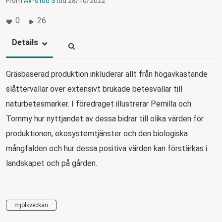
From
AV-stod Stöd
28/10/2022
0
26
Details
Gräsbaserad produktion inkluderar allt från högavkastande
slåttervallar över extensivt brukade betesvallar till
naturbetesmarker. I föredraget illustrerar Pernilla och
Tommy hur nyttjandet av dessa bidrar till olika värden för
produktionen, ekosystemtjänster och den biologiska
mångfalden och hur dessa positiva värden kan förstärkas i
landskapet och på gården.
mjölkveckan