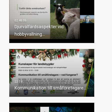
Djurvälfärdsaspekter vid
hobbyvallning…
Kommunikation till småföretagare…