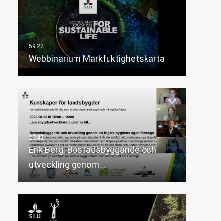
Webbinarium Markfuktighetskarta
Erik Berg: Bostadsbyggande och
utveckling genom…