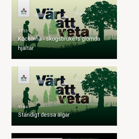
Kockorna - skogsbrukets glömda
hjältar
Ständigt dessa älgar