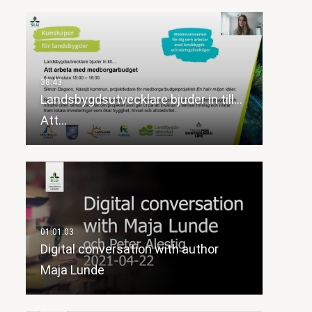
Landsbygdsutvecklare bjuder in till…
Att…
Digital conversation with author
Maja Lunde