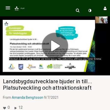
Klockan är 15 så jag tänkte väl köra igång Hej välkomna allihopa jag heter Emma
Landsbygdsutvecklare bjuder in till...
Platsutveckling och attraktionskraft
From
Amanda Bengtsson
9/7/2021
0
12