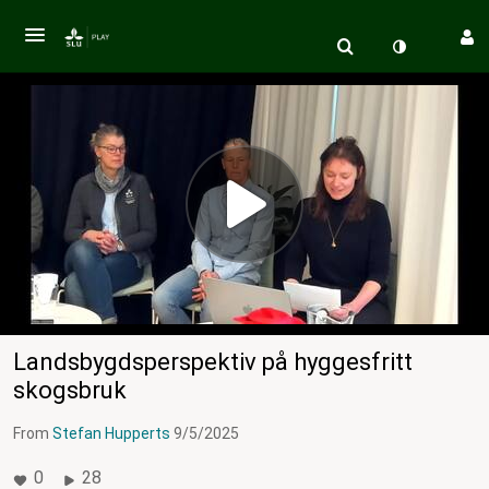
Landsbygdsperspektiv på hyggesfritt
skogsbruk
From
Stefan Hupperts
9/5/2025
0
28