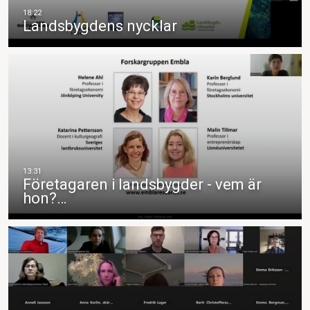
Landsbygdens nycklar
Företagaren i landsbygder - vem är
hon?…