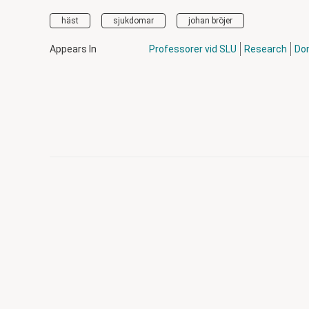
häst
sjukdomar
johan bröjer
Appears In
Professorer vid SLU
Research
Dom