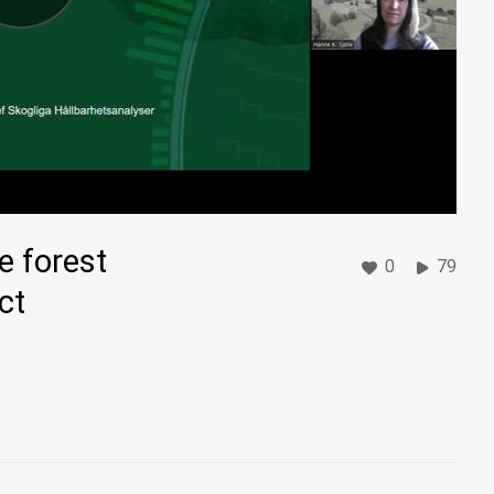
e forest
0
79
ct