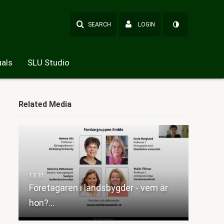
SEARCH
LOGIN
als
SLU Studio
Related Media
Företagaren i landsbygder - vem är
hon?…