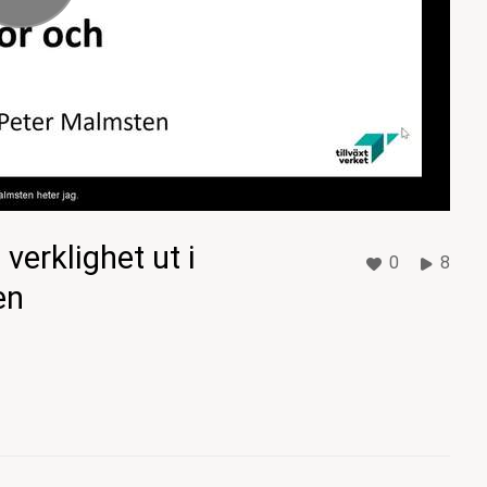
verklighet ut i
0
8
en