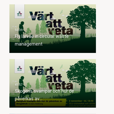
Fly larvae in circular waste
management
Skogens svampar och hur de
påverkas av…