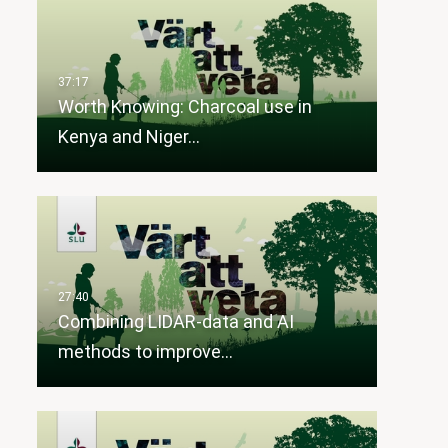
Worth Knowing: Charcoal use in
Kenya and Niger…
Combining LIDAR-data and AI
methods to improve…