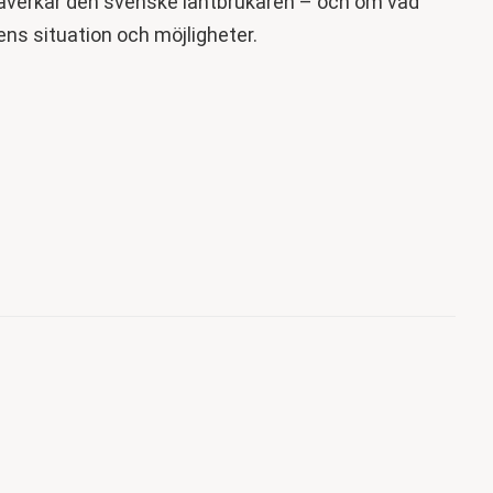
påverkar den svenske lantbrukaren – och om vad
ens situation och möjligheter.