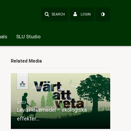
SEARCH
LOGIN
als
SLU Studio
Related Media
Leva i läkemedel – ekologiska
effekter…