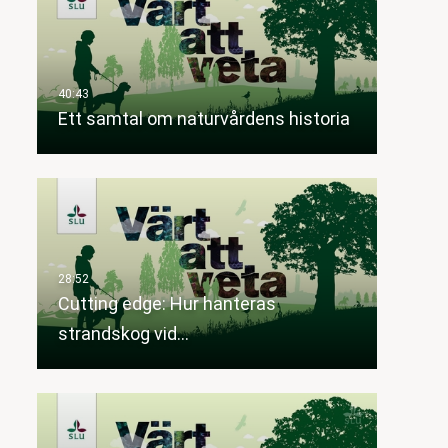
Ett samtal om naturvårdens historia
Cutting edge: Hur hanteras
strandskog vid…