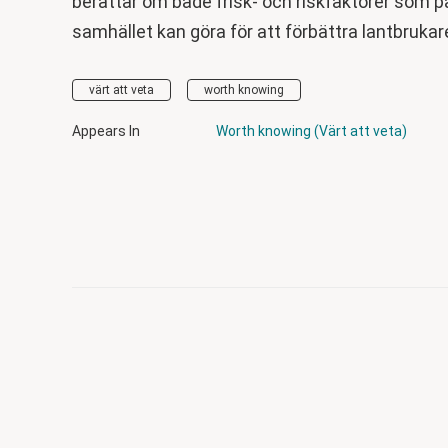
berättar om både frisk- och riskfaktorer som 
samhället kan göra för att förbättra lantbrukar
värt att veta
worth knowing
Appears In
Worth knowing (Värt att veta)