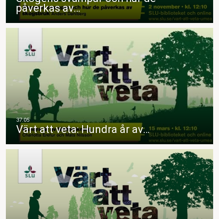
påverkas av…
Värt att veta: Hundra år av…