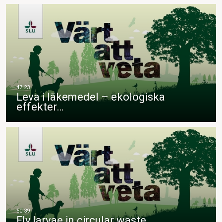
Leva i läkemedel – ekologiska
effekter…
Fly larvae in circular waste