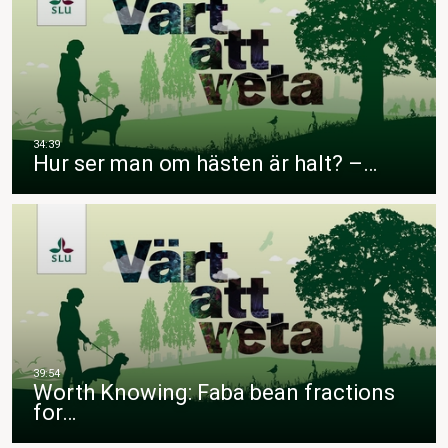
Hur ser man om hästen är halt? –…
Worth Knowing: Faba bean fractions
for…