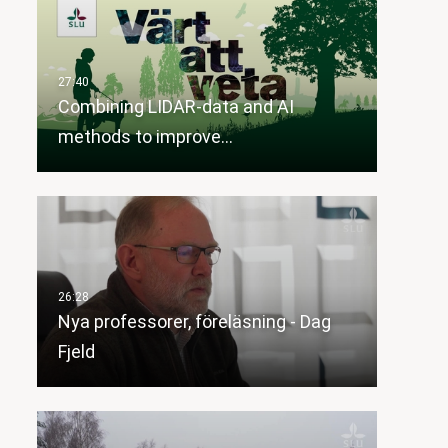
Combining LIDAR-data and AI
methods to improve…
Nya professorer, föreläsning - Dag
Fjeld