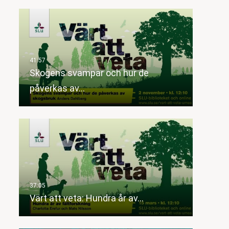
Skogens svampar och hur de
påverkas av…
Värt att veta: Hundra år av…