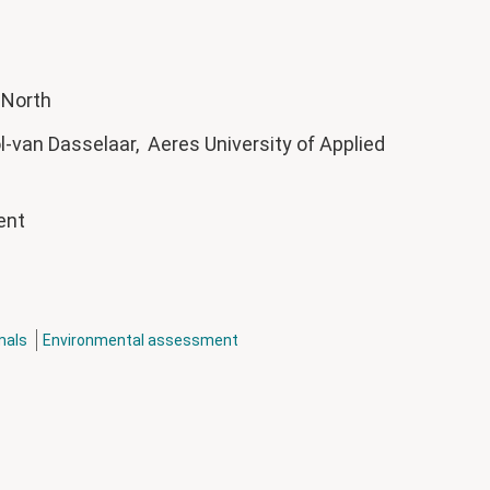
e North
-van Dasselaar, Aeres University of Applied
ment
mals
Environmental assessment