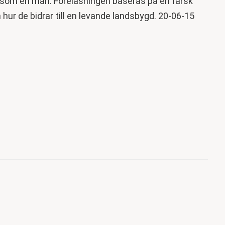
s som en man. Föreläsningen baseras på en färsk
hur de bidrar till en levande landsbygd. 20-06-15