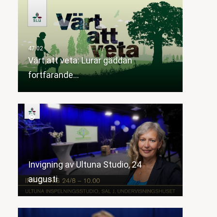
Värt att veta: Lurar gäddan
fortfarande…
Invigning av Ultuna Studio, 24
augusti