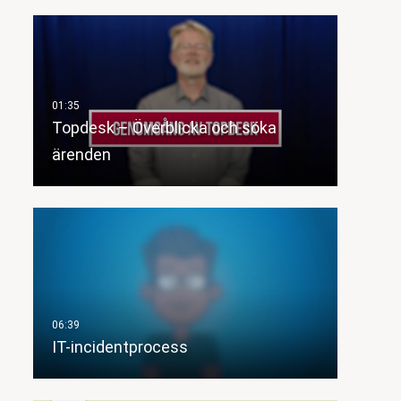
Topdesk – Överblicka och söka
ärenden
IT-incidentprocess