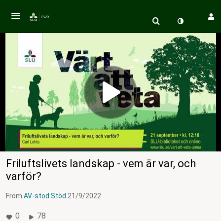
Friluftslivets landskap - vem är var, och
varför?
From
AV-stod Stöd
21/9/2022
0
78