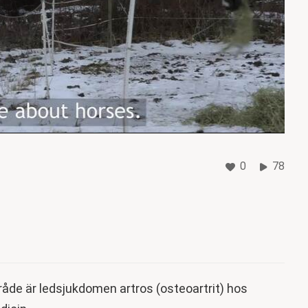
0
78
åde är ledsjukdomen artros (osteoartrit) hos