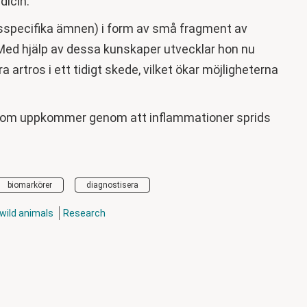
dicin.
omsspecifika ämnen) i form av små fragment av
 Med hjälp av dessa kunskaper utvecklar hon nu
artros i ett tidigt skede, vilket ökar möjligheterna
 som uppkommer genom att inflammationer sprids
biomarkörer
diagnostisera
wild animals
Research