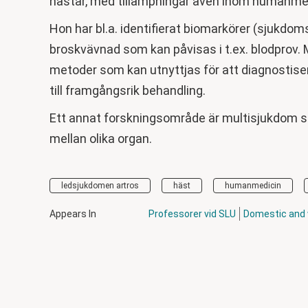
hästar, med tillämpningar även inom humanme
Hon har bl.a. identifierat biomarkörer (sjukd
broskvävnad som kan påvisas i t.ex. blodprov.
metoder som kan utnyttjas för att diagnostisera 
till framgångsrik behandling.
Ett annat forskningsområde är multisjukdom
mellan olika organ.
ledsjukdomen artros
häst
humanmedicin
Appears In
Professorer vid SLU
Domestic and 