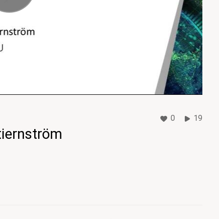
0
19
tiernström