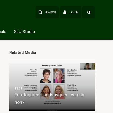
SEARCH
LOGIN
als
SLU Studio
Related Media
Företagaren i landsbygder - vem är
hon?…