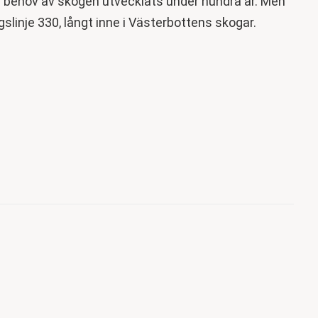
ra behov av skogen utvecklats under hundra år. Men
gslinje 330, långt inne i Västerbottens skogar.