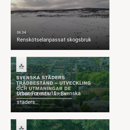
Renskötselanpassat skogsbruk
Urban Forests 10 - Svenska
städers…