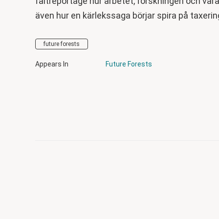
fältreportage hur arbetet, forskningen och vå
även hur en kärlekssaga börjar spira på taxerin
future forests
Appears In
Future Forests