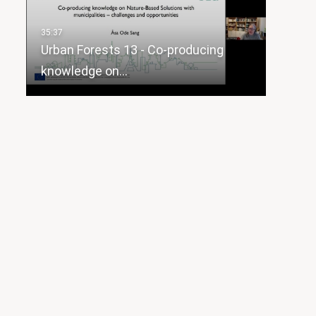
Urban Forests 13 - Co-producing
knowledge on…