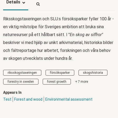
Details
Riksskogstaxeringen och SLU:s försöksparker fyller 100 år -
en viktig milstolpe för Sveriges ambition att bruka sina
naturresurser på ett hållbart sätt. I "
En skog av siffror"
beskriver vi med hjälp av unikt arkivmaterial, historiska bilder
och fältreportage hur arbetet, forskningen och våra behov
av skogen utvecklats under hundra år.
riksskogstaxeringen
försöksparker
skogshistoria
forestry in sweden
forest growth
+ 7 more
Appears In
Test
Forest and wood
Environmental assessment