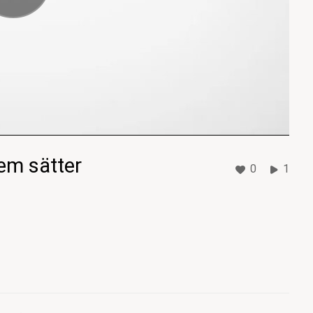
vem sätter
0
1