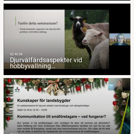
Djurvälfärdsaspekter vid
hobbyvallning…