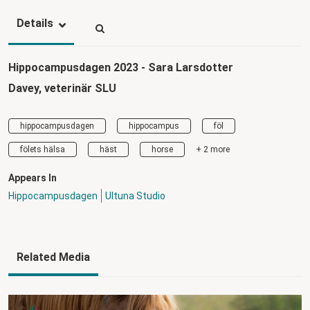
Details
Hippocampusdagen 2023 - Sara Larsdotter
Davey,
veterinär SLU
hippocampusdagen
hippocampus
föl
fölets hälsa
häst
horse
+ 2 more
Appears In
Hippocampusdagen
Ultuna Studio
Related Media