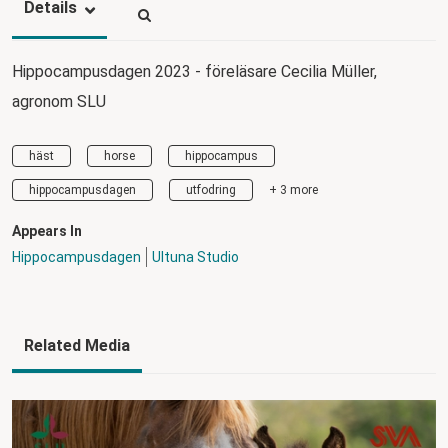
Details
Hippocampusdagen 2023 - föreläsare Cecilia Müller,
agronom SLU
häst
horse
hippocampus
hippocampusdagen
utfodring
+ 3 more
Appears In
Hippocampusdagen
Ultuna Studio
Related Media