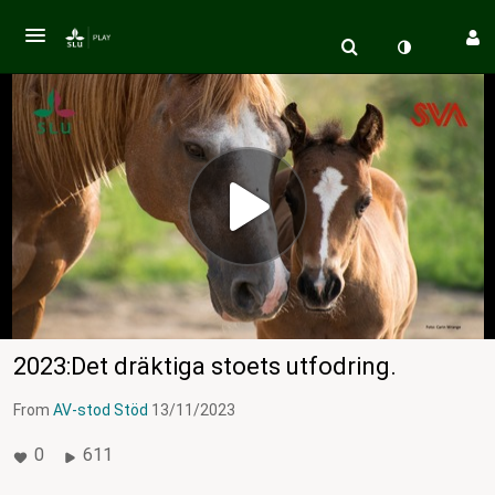
2023:Det dräktiga stoets utfodring.
From
AV-stod Stöd
13/11/2023
0
611