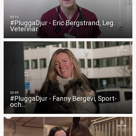
#PluggaDjur - Eric Bergstrand, Leg.
Veterinär
#PluggaDjur - Fanny Bergevi, Sport-
och…