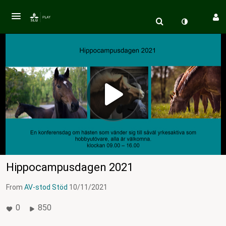
Hippocampusdagen 2021
From
AV-stod Stöd
10/11/2021
0
850