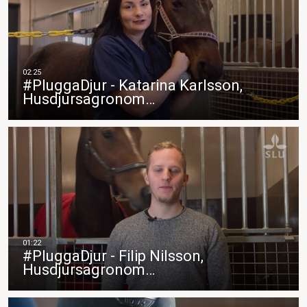
#PluggaDjur - Katarina Karlsson,
Husdjursagronom…
#PluggaDjur - Filip Nilsson,
Husdjursagronom…