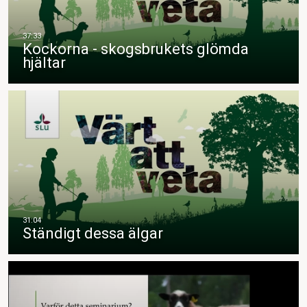
Kockorna - skogsbrukets glömda
hjältar
Ständigt dessa älgar