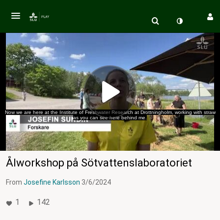
Now we are here at the Institute of Freshwater Research at Drottningholm, working with straw
as you can see here behind me.
Ålworkshop på Sötvattenslaboratoriet
From
Josefine Karlsson
3/6/2024
1
142