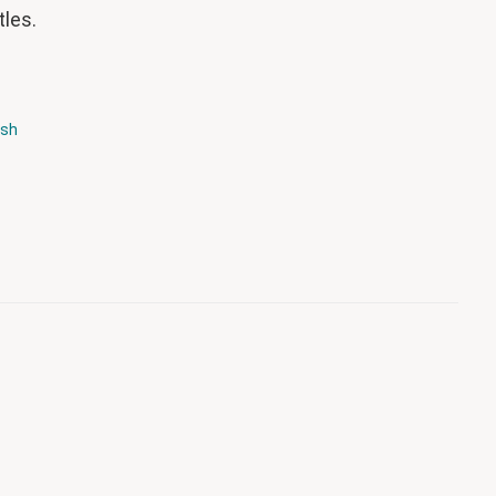
tles.
ish