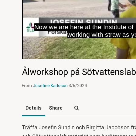
Now we are here at the Institute o
working with straw as 
Ålworkshop på Sötvattenslab
From
Josefine Karlsson
3/6/2024
Details
Share
Träffa Josefin Sundin och Birgitta Jacobson fr