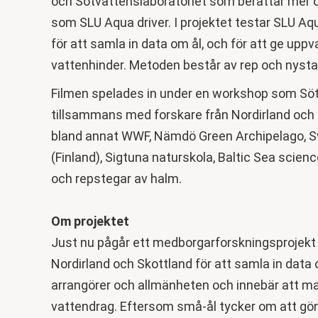
och Sötvattenslaboratoriet som berättar mer
som SLU Aqua driver. I projektet testar SLU A
för att samla in data om ål, och för att ge upp
vattenhinder. Metoden består av rep och nyst
Filmen spelades in under en workshop som Söt
tillsammans med forskare från Nordirland och 
bland annat WWF, Nämdö Green Archipelago, Sv
(Finland), Sigtuna naturskola, Baltic Sea scienc
och repstegar av halm.
Om projektet
Just nu pågår ett medborgarforskningsprojekt
Nordirland och Skottland för att samla in data
arrangörer och allmänheten och innebär att man
vattendrag. Eftersom små-ål tycker om att gö