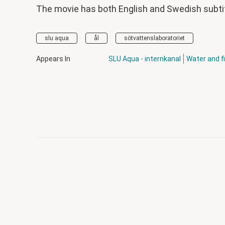
The movie has both English and Swedish subti
slu aqua
ål
sötvattenslaboratoriet
Appears In
SLU Aqua - internkanal
Water and f