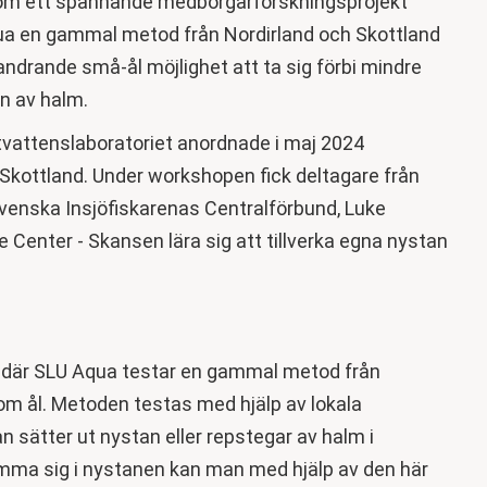
 om ett spännande medborgarforskningsprojekt
qua en gammal metod från Nordirland och Skottland
vandrande små-ål möjlighet att ta sig förbi mindre
an av halm.
vattenslaboratoriet anordnade i maj 2024
Skottland. Under workshopen fick deltagare från
enska Insjöfiskarenas Centralförbund, Luke
e Center - Skansen lära sig att tillverka egna nystan
 där SLU Aqua testar en gammal metod från
 om ål. Metoden testas med hjälp av lokala
 sätter ut nystan eller repstegar av halm i
mma sig i nystanen kan man med hjälp av den här