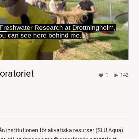
f Freshwater Research at Drottningholm,
you can see here behind me.
oratoriet
1
142
ån institutionen för akvatiska resurser (SLU Aqua)